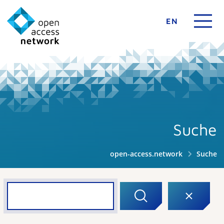
EN
Suche
open-access.network
Suche