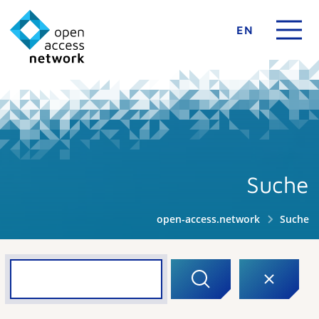
EN
Suche
open-access.network
Suche