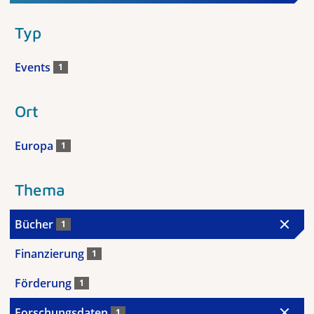
Typ
Events
1
Ort
Europa
1
Thema
Bücher
1
Finanzierung
1
Förderung
1
Forschungsdaten
1