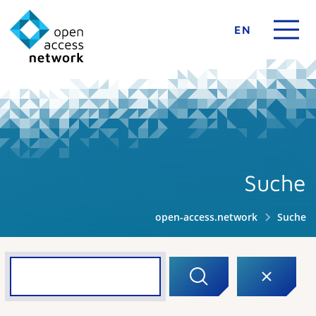
EN
Suche
open-access.network
Suche