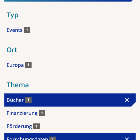
Typ
Events
1
Ort
Europa
1
Thema
Bücher
1
Finanzierung
1
Förderung
1
Forschungsdaten
1