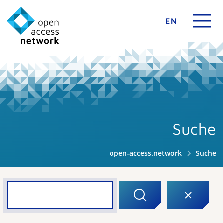
EN
Suche
open-access.network
Suche