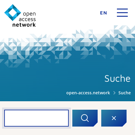
EN
Suche
open-access.network
Suche