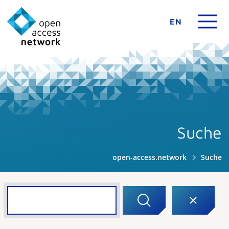
EN
Suche
open-access.network
Suche