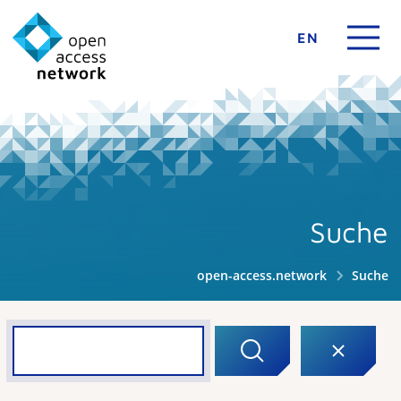
EN
Suche
open-access.network
Suche