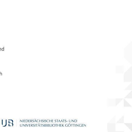
nd
ch