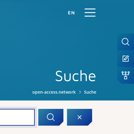
EN
Suche
open-access.network
Suche