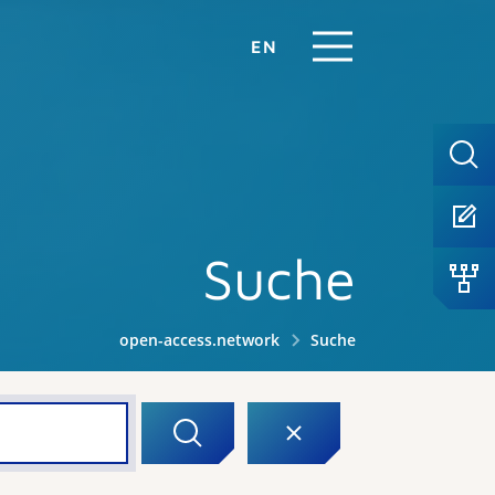
EN
Suche
open-access.network
Suche