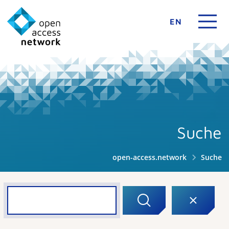
EN
Suche
open-access.network
Suche