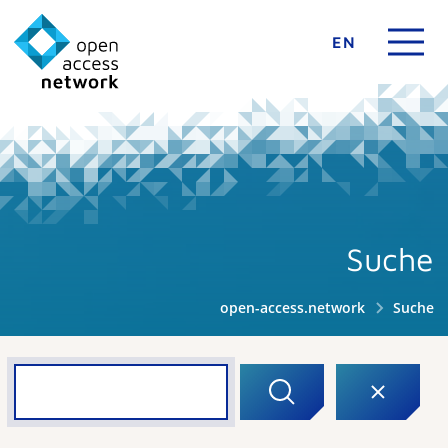
EN
Suche
open-access.network
Suche