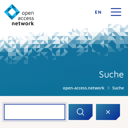
EN
Suche
open-access.network
Suche