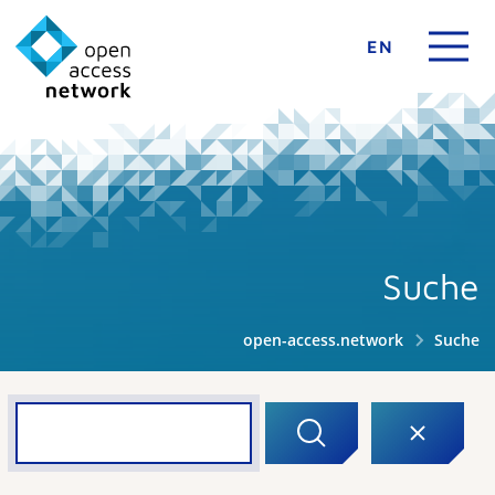
EN
Suche
open-access.network
Suche