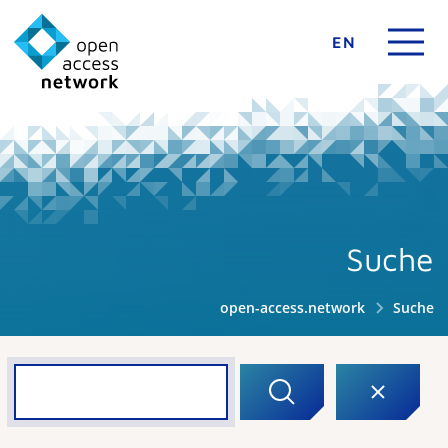
EN
Suche
open-access.network
Suche