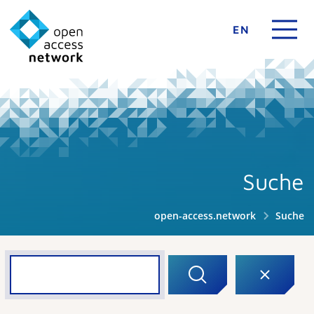
EN
Suche
open-access.network
Suche