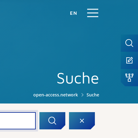
EN
Suche
open-access.network
Suche