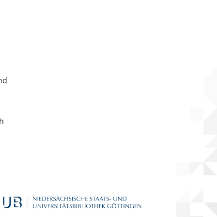
nd
ch