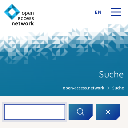
EN
Suche
open-access.network
Suche