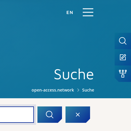
EN
Suche
open-access.network
Suche