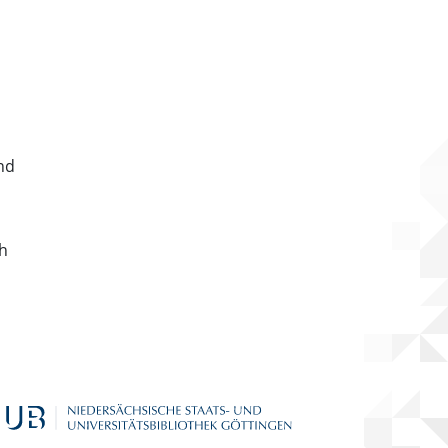
nd
ch