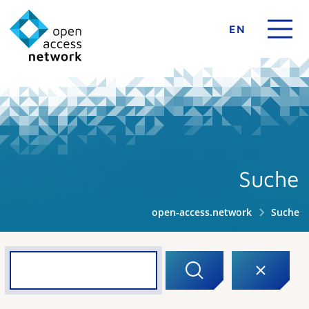
EN
Suche
open-access.network
Suche