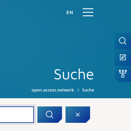
EN
Suche
open-access.network
Suche