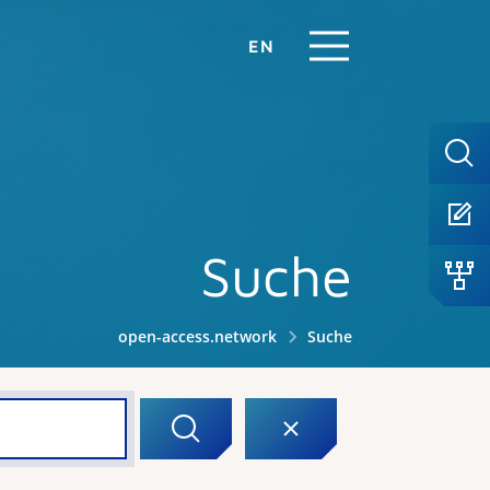
EN
Suche
open-access.network
Suche