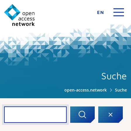
EN
Suche
open-access.network
Suche