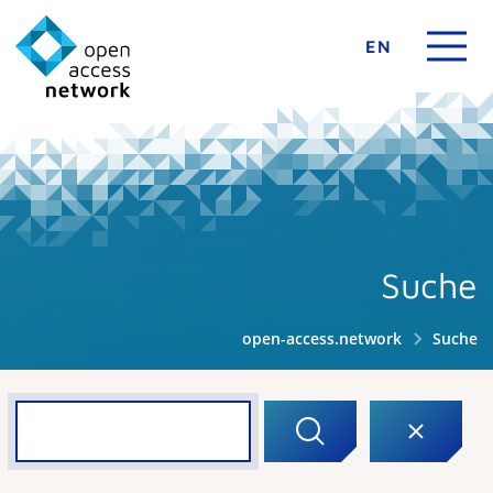
EN
Suche
open-access.network
Suche