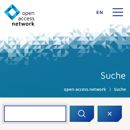
EN
Suche
open-access.network
Suche