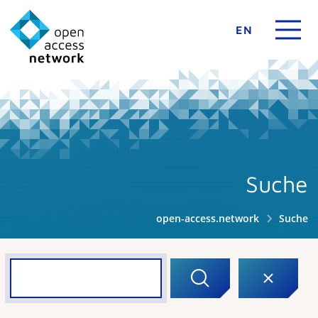
EN
Suche
open-access.network
Suche