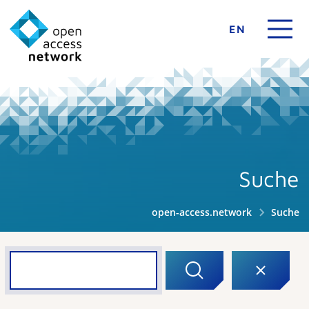
EN
Suche
open-access.network
Suche