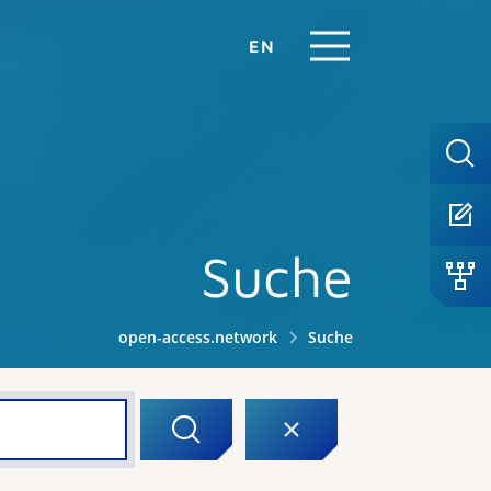
EN
Suche
open-access.network
Suche