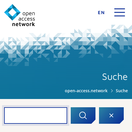
EN
Suche
open-access.network
Suche