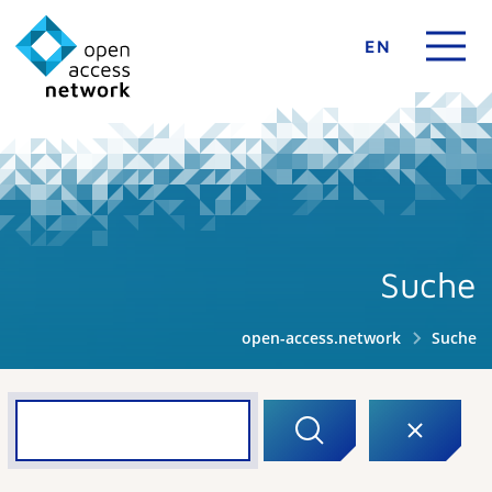
EN
Suche
open-access.network
Suche