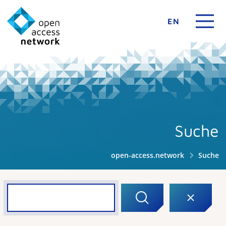
EN
Suche
open-access.network
Suche