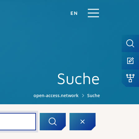
EN
Suche
open-access.network
Suche