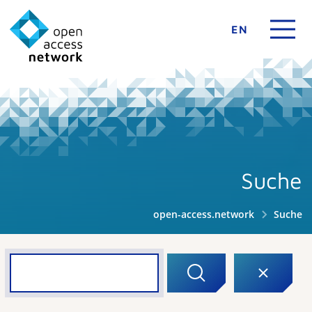
EN
Suche
open-access.network
Suche