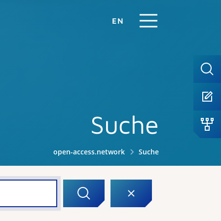
EN
Suche
open-access.network
Suche