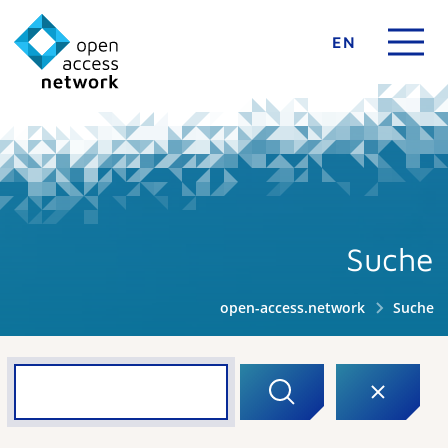
EN
Suche
open-access.network
Suche