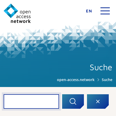
EN
Suche
open-access.network
Suche