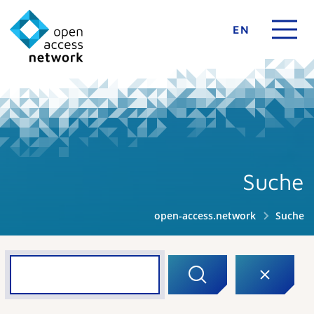
EN
Suche
open-access.network
Suche