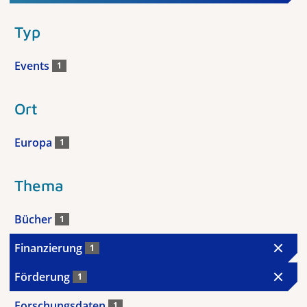
Typ
Events
1
Ort
Europa
1
Thema
Bücher
1
Finanzierung
1
Förderung
1
Forschungsdaten
1