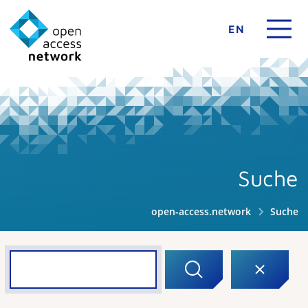
EN
Suche
open-access.network
Suche