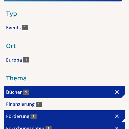
Typ
Events
1
Ort
Europa
1
Thema
Bücher
1
Finanzierung
1
Förderung
1
Forschungsdaten
1