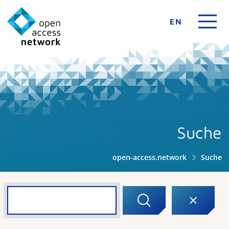
EN
Suche
open-access.network
Suche