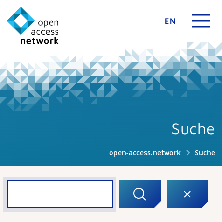
EN
Suche
open-access.network
Suche