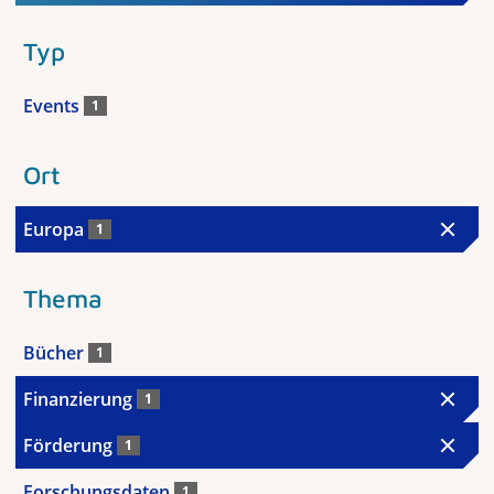
Typ
Events
1
Ort
Europa
1
Thema
Bücher
1
Finanzierung
1
Förderung
1
Forschungsdaten
1