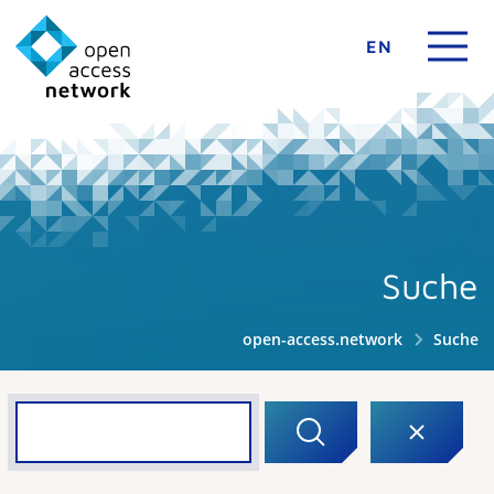
EN
Suche
open-access.network
Suche