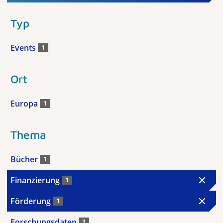
Typ
Events
1
Ort
Europa
1
Thema
Bücher
1
Finanzierung
1
Förderung
1
Forschungsdaten
1