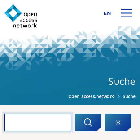
EN
Suche
open-access.network
Suche