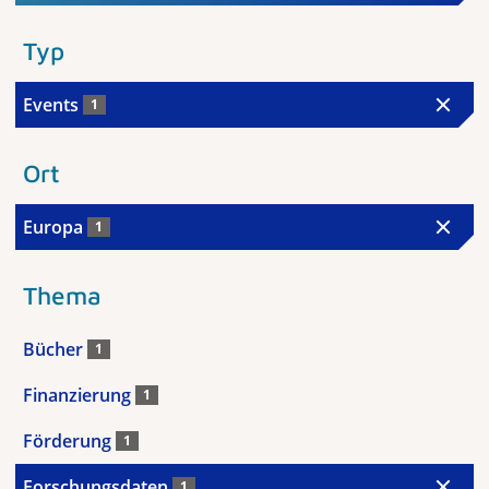
Typ
Events
1
Ort
Europa
1
Thema
Bücher
1
Finanzierung
1
Förderung
1
Forschungsdaten
1