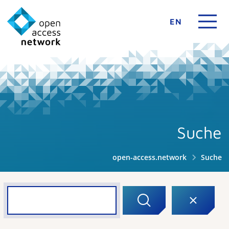
EN
Suche
open-access.network
Suche