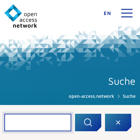
EN
Suche
open-access.network
Suche