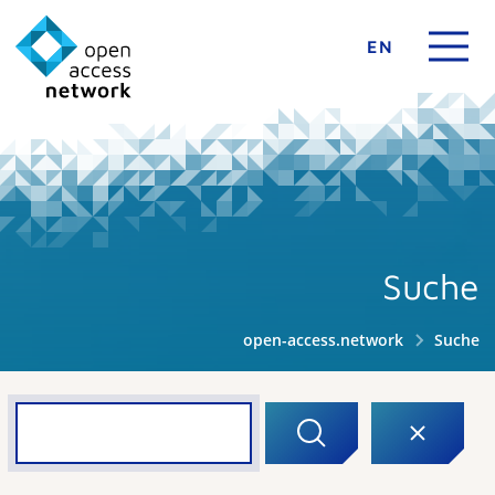
EN
Suche
open-access.network
Suche