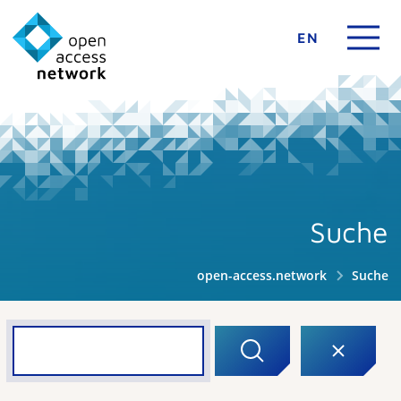
EN
Suche
open-access.network
Suche