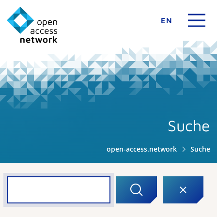
EN
Suche
open-access.network
Suche