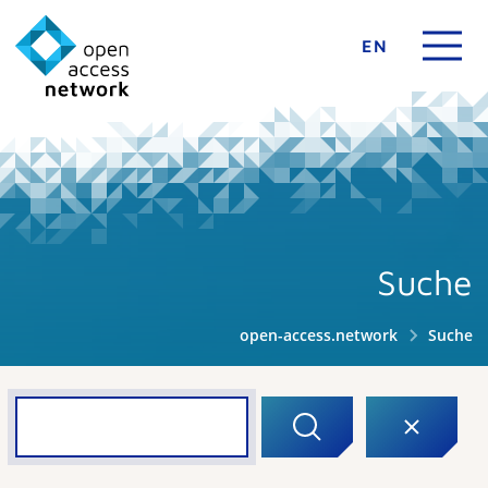
EN
Suche
open-access.network
Suche