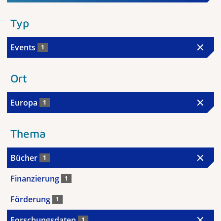
Typ
Events
1
Ort
Europa
1
Thema
Bücher
1
Finanzierung
1
Förderung
1
Forschungsdaten
1