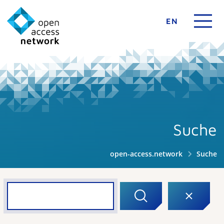
EN
Suche
open-access.network
Suche