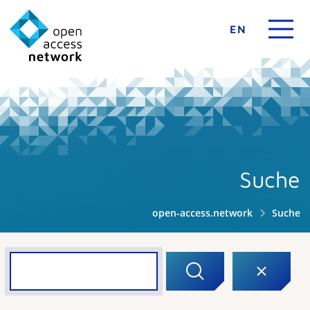
EN
Suche
open-access.network
Suche