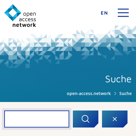
EN
Suche
open-access.network
Suche