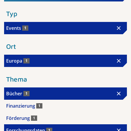
Typ
Events
1
Ort
Europa
1
Thema
Bücher
1
Finanzierung
1
Förderung
1
Forschungsdaten
1